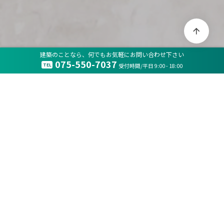
arrow_upward
建築のことなら、何でもお気軽にお問い合わせ下さい
075-550-7037
TEL
受付時間/平日 9:00 - 18:00
全行程、一貫管理。
企画・設計から施工に至るまで全工程を連携し、責任を
持ってお客様の夢をスピーディに実現します。
開院後の
アフターメンテナンスもお任せ下さい。
私たちについて
people