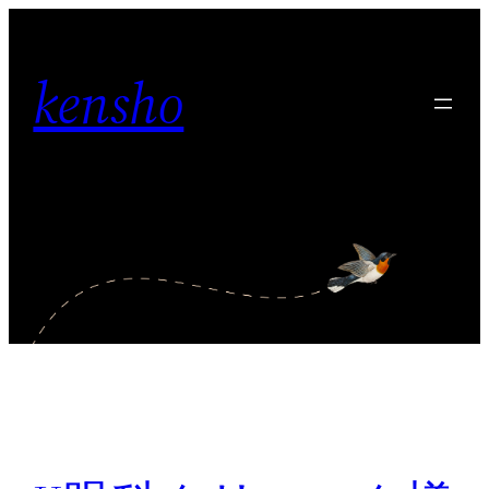
内
容
kensho
を
ス
キ
ッ
プ